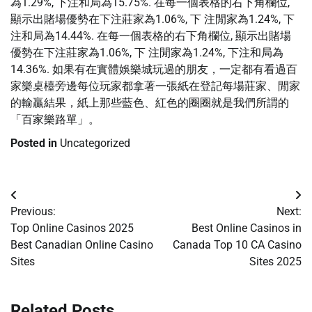
為1.29%, 下注和局為15.75%. 在每⼀個表格的右下⾓欄位,
顯⽰出賭場優勢在下注莊家為1.06%, 下 注閒家為1.24%, 下
注和局為14.44%. 在每⼀個表格的右下⾓欄位, 顯⽰出賭場
優勢在下注莊家為1.06%, 下 注閒家為1.24%, 下注和局為
14.36%. 如果有在實體娛樂城玩過的朋友，一定都有看過百
家樂桌檯旁邊每位玩家都拿著一張紙在登記每場莊家、閒家
的輸贏結果，紙上那些藍色、紅色的圈圈就是我們所謂的
「百家樂路單」。
Posted in
Uncategorized
Post
Previous:
Next:
navigation
Top Online Casinos 2025
Best Online Casinos in
Best Canadian Online Casino
Canada Top 10 CA Casino
Sites
Sites 2025
Related Posts