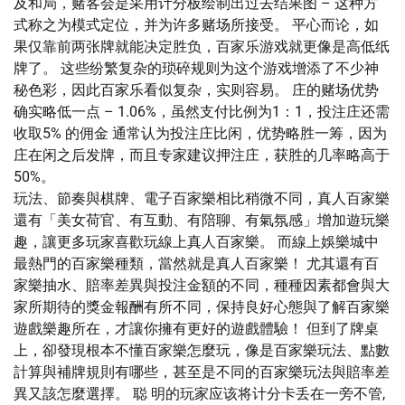
及和局，赌客会是采用计分板绘制出过去结果图 – 这种方
式称之为模式定位，并为许多赌场所接受。 平心而论，如
果仅靠前两张牌就能决定胜负，百家乐游戏就更像是高低纸
牌了。 这些纷繁复杂的琐碎规则为这个游戏增添了不少神
秘色彩，因此百家乐看似复杂，实则容易。 庄的赌场优势
确实略低一点 – 1.06%，虽然支付比例为1：1，投注庄还需
收取5% 的佣金 通常认为投注庄比闲，优势略胜一筹，因为
庄在闲之后发牌，而且专家建议押注庄，获胜的几率略高于
50%。
玩法、節奏與棋牌、電子百家樂相比稍微不同，真人百家樂
還有「美女荷官、有互動、有陪聊、有氣氛感」增加遊玩樂
趣，讓更多玩家喜歡玩線上真人百家樂。 而線上娛樂城中
最熱門的百家樂種類，當然就是真人百家樂！ 尤其還有百
家樂抽水、賠率差異與投注金額的不同，種種因素都會與大
家所期待的獎金報酬有所不同，保持良好心態與了解百家樂
遊戲樂趣所在，才讓你擁有更好的遊戲體驗！ 但到了牌桌
上，卻發現根本不懂百家樂怎麼玩，像是百家樂玩法、點數
計算與補牌規則有哪些，甚至是不同的百家樂玩法與賠率差
異又該怎麼選擇。 聪 明的玩家应该将计分卡丢在⼀旁不管,