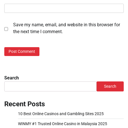
Save my name, email, and website in this browser for
the next time I comment.
Search
Search
Recent Posts
10 Best Online Casinos and Gambling Sites 2025
WINMY #1 Trusted Online Casino in Malaysia 2025