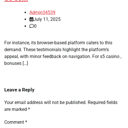
Admin34539
July 11, 2025
0
For instance, its browser-based platform caters to this
demand. These testimonials highlight the platform’s
appeal, with minor feedback on navigation. For s5 casino ,
bonuses […]
Leave a Reply
Your email address will not be published.
Required fields
are marked
*
Comment
*