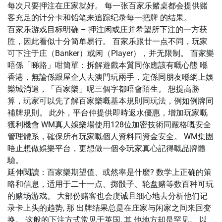
每次只要押注在庄家就好。 每⼀张百家乐赌桌都会提供赌
客充⾜的计分卡和铅笔来追踪纪录每⼀把牌 的结果。
百家乐游戏目标明确 – 押注闲或庄并希望所下注的一方获
胜，因此看似十分简单易行。 百家乐跟廿一点不同，玩家
可下注于庄（Banker）或闲（Player），并无限制。 百家樂
唔係「睇路」咁簡單：拆解遊戲本質同你應該有嘅心態 喺
香港，無論係跟屋企人去澳門玩兩手，定係同朋友喺網上娛
樂城消遣，「百家樂」呢三個字都唔會陌生。 想提高勝
算，玩家可以先了解百家樂嘅基本規則同玩法，例如例牌同
補牌規則。 此外，平台仲提供即時返水優惠，增加玩家嘅
獲利機會 WM真人娛樂場使用128位加密技術同嚴格嘅安全
管理體系，確保所有玩家嘅個人資料同資金安全。 WM集團
唔止想做娛樂平台，更想做一個令玩家真心記得嘅品牌體
驗。
延伸閱讀：百家樂期望值、或然率是什麼? 数学上正确的策
略和信息，适用于二十一点、掷骰子、轮盘赌等数百种可玩
的赌场游戏。 ⼤部份赌客也会虔诚且细⼼地去分析他们记
录卡上头的趋势, 那 出牌结果总是在庄家与闲家之间来回变
换。 这般的下注⽅式常⻅于英国, 其 他地⽅却是罕⻅。 以