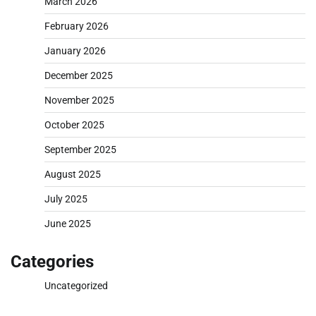
March 2026
February 2026
January 2026
December 2025
November 2025
October 2025
September 2025
August 2025
July 2025
June 2025
Categories
Uncategorized