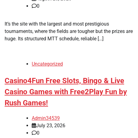
0
It’s the site with the largest and most prestigious
tournaments, where the fields are tougher but the prizes are
huge. Its structured MTT schedule, reliable […]
Uncategorized
Casino4Fun Free Slots, Bingo & Live
Casino Games with Free2Play Fun by
Rush Games!
Admin34539
July 23, 2026
0