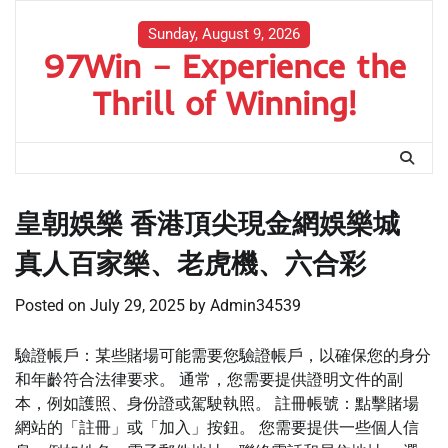
Skip
to
Sunday, August 9, 2026
97Win – Experience the
content
Thrill of Winning!
皇朝娛樂 香港頂尖現金網娛樂城
真人百家樂、老虎機、六合彩
Posted on
July 29, 2025
by
Admin34539
驗證帳戶：某些賭場可能需要您驗證帳戶，以確保您的身分
和年齡符合法律要求。 通常，您需要提供證明文件的副
本，例如護照、身份證或駕駛執照。 註冊帳號：點擊賭場
網站的「註冊」或「加入」按鈕。 您需要提供一些個人信